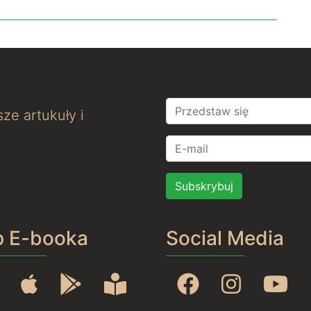
ze artukuły i
Subskrybuj
p E-booka
Social Media
Amazon
Apple
Google Play
Rideró
Facebook
Instagram
You