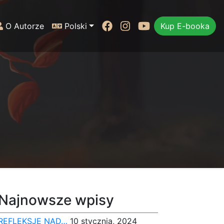
Facebook
Instagram
Youtube
O Autorze
Polski
Kup E-booka
Najnowsze wpisy
REFLEKSJE NAD…
10 stycznia, 2024