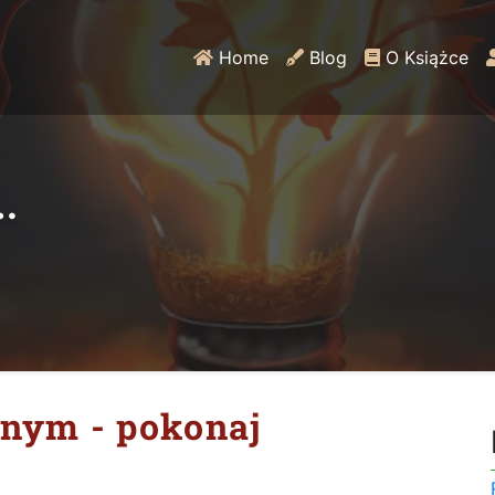
Home
Blog
O Książce
…
nnym - pokonaj