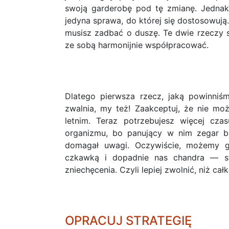
swoją garderobę pod tę zmianę. Jednak d
jedyna sprawa, do której się dostosowują.
musisz zadbać o duszę. Te dwie rzeczy 
ze sobą harmonijnie współpracować.
Dlatego pierwsza rzecz, jaką powinniś
zwalnia, my też! Zaakceptuj, że nie mo
letnim. Teraz potrzebujesz więcej cza
organizmu, bo panujący w nim zegar bi
domagał uwagi. Oczywiście, możemy g
czkawką i dopadnie nas chandra — sta
zniechęcenia. Czyli lepiej zwolnić, niż 
OPRACUJ STRATEGIĘ