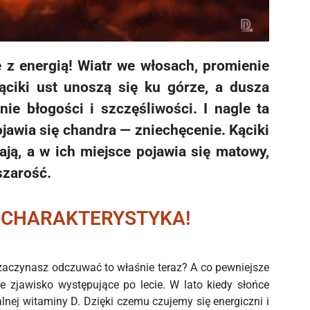
 z energią! Wiatr we włosach, promienie
kąciki ust unoszą się ku górze, a dusza
ie błogości i szczęśliwości. I nagle ta
jawia się chandra — zniechęcenie. Kąciki
ają, a w ich miejsce pojawia się matowy,
 szarość.
- CHARAKTERYSTYKA!
 zaczynasz odczuwać to właśnie teraz? A co pewniejsze
 zjawisko występujące po lecie. W lato kiedy słońce
ralnej witaminy D. Dzięki czemu czujemy się energiczni i