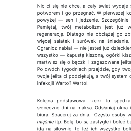
Nic ci się nie chce, a cały świat wydaje
potworem i go przegnać. W pierwszej kol
powyżej — sen i jedzenie. Szczególnie 
Pamiętaj, twój metabolizm jest już w
regenerację. Dlatego nie obciążaj go z
więcej sałatek i surówek na śniadanie
Ogranicz nabiał — nie jesteś już dzieckie
wszystko — kapustę kiszoną, ogórki ki
martwisz się o bączki i zagazowane jelit
Po dwóch tygodniach przejdzie, gdy two
twoje jelita ci podziękują, a twój syst
infekcji! Warto? Warto!
Kolejna podstawowa rzecz to spędza
słoneczne dni na maksa. Odsłaniaj okna
biura. Spaceruj za dnia.
Często osoby w
mięśnie
itp. Bolą, bo są zastygłe i boleć 
idą na siłownie, to też ich wszystko bo