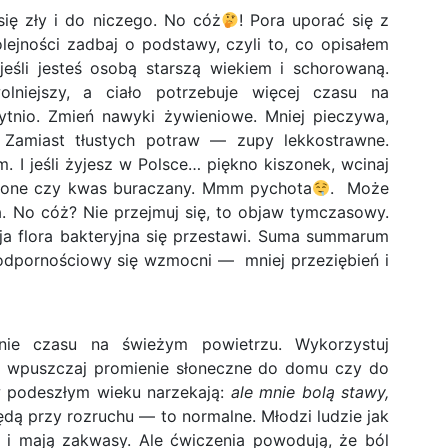
 się zły i do niczego. No cóż
! Pora uporać się z
ejności zadbaj o podstawy, czyli to, co opisałem
jeśli jesteś osobą starszą wiekiem i schorowaną.
olniejszy, a ciało potrzebuje więcej czasu na
bytnio. Zmień nawyki żywieniowe. Mniej pieczywa,
. Zamiast tłustych potraw — zupy lekkostrawne.
m. I jeśli żyjesz w Polsce… piękno kiszonek, wcinaj
szone czy kwas buraczany. Mmm pychota
.
Może
a. No cóż? Nie przejmuj się, to objaw tymczasowy.
ja flora bakteryjna się przestawi. Suma summarum
em odpornościowy się wzmocni —
mniej przeziębień i
nie czasu na świeżym powietrzu. Wykorzystuj
 i wpuszczaj promienie słoneczne do domu czy do
 podeszłym wieku narzekają:
ale mnie bolą stawy,
będą przy rozruchu — to normalne. Młodzi ludzie jak
li i mają zakwasy. Ale ćwiczenia powodują, że ból