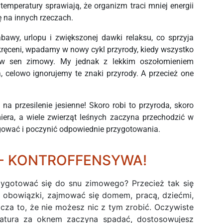
emperatury sprawiają, że organizm traci mniej energii
ę na innych rzeczach.
bawy, urlopu i zwiększonej dawki relaksu, co sprzyja
kręceni, wpadamy w nowy cykl przyrody, kiedy wszystko
 w sen zimowy. My jednak z lekkim oszołomieniem
, celowo ignorujemy te znaki przyrody. A przecież one
na przesilenie jesienne! Skoro robi to przyroda, skoro
miera, a wiele zwierząt leśnych zaczyna przechodzić w
gować i poczynić odpowiednie przygotowania.
E- KONTROFFENSYWA!
ygotować się do snu zimowego? Przecież tak się
 obowiązki, zajmować się domem, pracą, dziećmi,
nacza to, że nie możesz nic z tym zrobić. Oczywiste
eratura za oknem zaczyna spadać, dostosowujesz