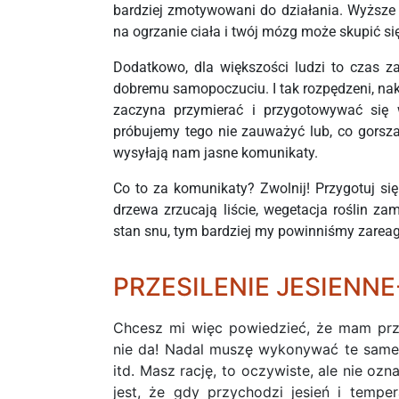
bardziej zmotywowani do działania. Wyższe t
na ogrzanie ciała i twój mózg może skupić si
Dodatkowo, dla większości ludzi to czas za
dobremu samopoczuciu. I tak rozpędzeni, na
zaczyna przymierać i przygotowywać się
próbujemy tego nie zauważyć lub, co gorsza
wysyłają nam jasne komunikaty.
Co to za komunikaty? Zwolnij! Przygotuj się 
drzewa zrzucają liście, wegetacja roślin za
stan snu, tym bardziej my powinniśmy zarea
PRZESILENIE JESIENN
Chcesz mi więc powiedzieć, że mam prz
nie da! Nadal muszę wykonywać te same
itd. Masz rację, to oczywiste, ale nie oz
jest, że gdy przychodzi jesień i temp