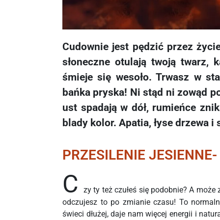
Cudownie jest pędzić przez życie
słoneczne otulają twoją twarz, 
śmieje się wesoło. Trwasz w stan
bańka pryska! Ni stąd ni zowąd po
ust spadają w dół, rumieńce znik
blady kolor. Apatia, łyse drzewa i
PRZESILENIE JESIENNE
C
zy ty też czułeś się podobnie? A może
odczujesz to po zmianie czasu! To normalne
świeci dłużej, daje nam więcej energii i natu